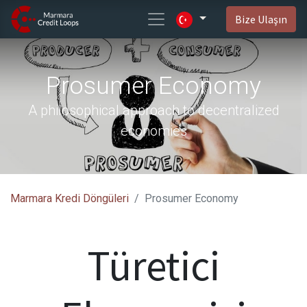
Bize Ulaşın
Prosumer Economy
A philosophical approach to decentralized
economies
Marmara Kredi Döngüleri
Prosumer Economy
Türetici